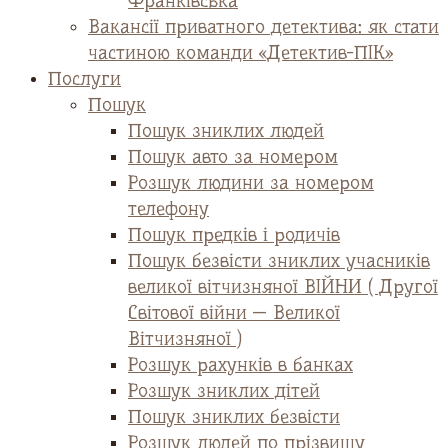
Франківська
Вакансії приватного детектива: як стати
частиною команди «Детектив-ПІК»
Послуги
Пошук
Пошук зниклих людей
Пошук авто за номером
Розшук людини за номером
телефону
Пошук предків і родичів
Пошук безвісти зниклих учасників
великої вітчизняної ВІЙНИ ( Другої
Світової війни — Великої
Вітчизняної )
Розшук рахунків в банках
Розшук зниклих дітей
Пошук зниклих безвісти
Розшук людей по прізвищу