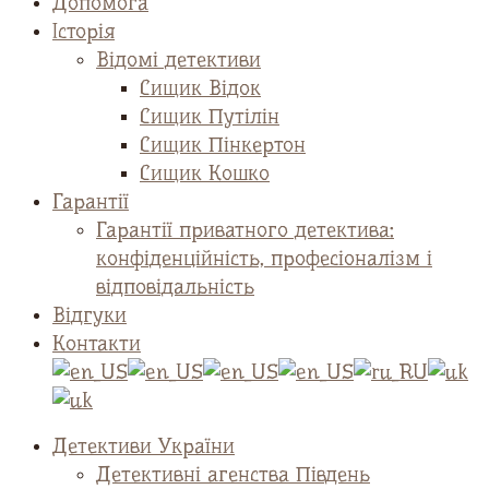
Допомога
Історія
Відомі детективи
Сищик Відок
Сищик Путілін
Сищик Пінкертон
Сищик Кошко
Гарантії
Гарантії приватного детектива:
конфіденційність, професіоналізм і
відповідальність
Відгуки
Контакти
Детективи України
Детективні агенства Південь