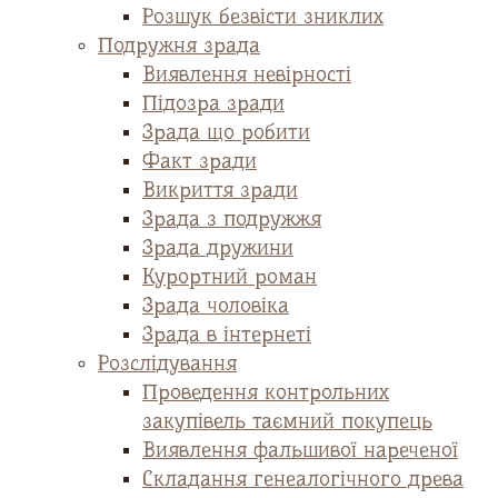
Розшук безвісти зниклих
Подружня зрада
Виявлення невірності
Підозра зради
Зрада що робити
Факт зради
Викриття зради
Зрада з подружжя
Зрада дружини
Курортний роман
Зрада чоловіка
Зрада в інтернеті
Розслідування
Проведення контрольних
закупівель таємний покупець
Виявлення фальшивої нареченої
Складання генеалогічного древа