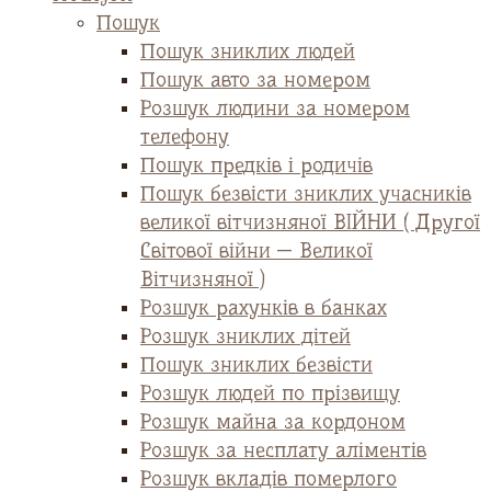
Пошук
Пошук зниклих людей
Пошук авто за номером
Розшук людини за номером
телефону
Пошук предків і родичів
Пошук безвісти зниклих учасників
великої вітчизняної ВІЙНИ ( Другої
Світової війни — Великої
Вітчизняної )
Розшук рахунків в банках
Розшук зниклих дітей
Пошук зниклих безвісти
Розшук людей по прізвищу
Розшук майна за кордоном
Розшук за несплату аліментів
Розшук вкладів померлого