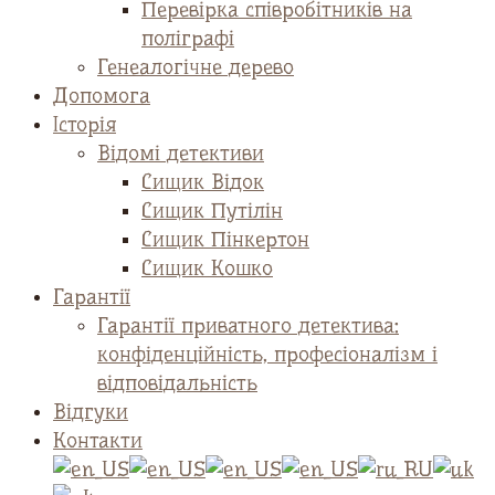
Перевірка співробітників на
поліграфі
Генеалогічне дерево
Допомога
Історія
Відомі детективи
Сищик Відок
Сищик Путілін
Сищик Пінкертон
Сищик Кошко
Гарантії
Гарантії приватного детектива:
конфіденційність, професіоналізм і
відповідальність
Відгуки
Контакти