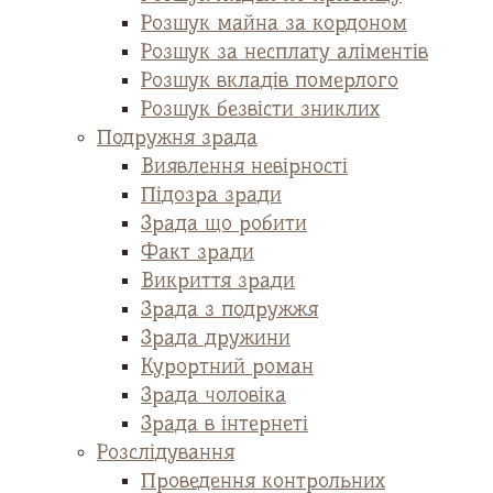
Розшук майна за кордоном
Розшук за несплату аліментів
Розшук вкладів померлого
Розшук безвісти зниклих
Подружня зрада
Виявлення невірності
Підозра зради
Зрада що робити
Факт зради
Викриття зради
Зрада з подружжя
Зрада дружини
Курортний роман
Зрада чоловіка
Зрада в інтернеті
Розслідування
Проведення контрольних