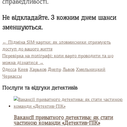
справедливості.
Не відкладайте. З кожним днем шанси
зменшуються.
←
Підміна SIM-картки: як зловмисники отримують
доступ до вашого життя
Перевірка на поліграфі: коли варто проводити та що
можна дізнатися
→
Одесса
Киев
Харьков
Днепр
Львов
Хмельницкий
Черкассы
Послуги та відгуки детективів
UA
EN
RU
Вакансії приватного детектива: як стати
частиною команди «Детектив-ПІК»