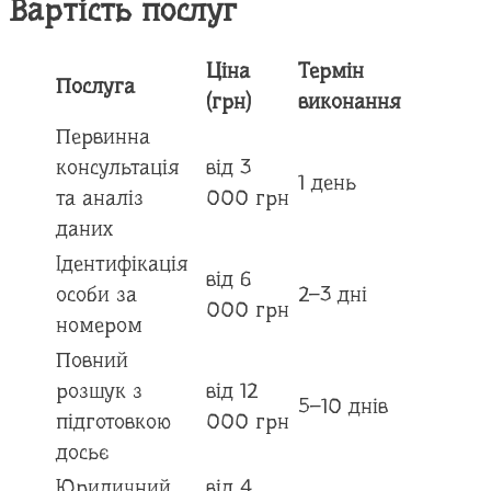
Вартість послуг
Ціна
Термін
Послуга
(грн)
виконання
Первинна
консультація
від 3
1 день
та аналіз
000 грн
даних
Ідентифікація
від 6
особи за
2–3 дні
000 грн
номером
Повний
розшук з
від 12
5–10 днів
підготовкою
000 грн
досьє
Юридичний
від 4