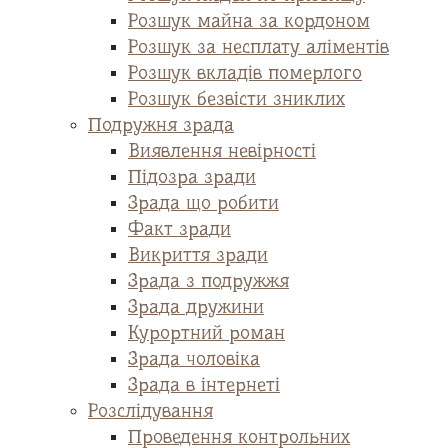
Розшук майна за кордоном
Розшук за несплату аліментів
Розшук вкладів померлого
Розшук безвісти зниклих
Подружня зрада
Виявлення невірності
Підозра зради
Зрада що робити
Факт зради
Викриття зради
Зрада з подружжя
Зрада дружини
Курортний роман
Зрада чоловіка
Зрада в інтернеті
Розслідування
Проведення контрольних