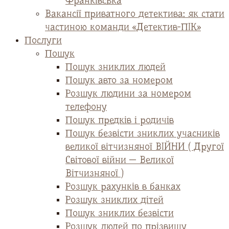
Франківська
Вакансії приватного детектива: як стати
частиною команди «Детектив-ПІК»
Послуги
Пошук
Пошук зниклих людей
Пошук авто за номером
Розшук людини за номером
телефону
Пошук предків і родичів
Пошук безвісти зниклих учасників
великої вітчизняної ВІЙНИ ( Другої
Світової війни — Великої
Вітчизняної )
Розшук рахунків в банках
Розшук зниклих дітей
Пошук зниклих безвісти
Розшук людей по прізвищу