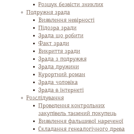
Розшук безвісти зниклих
Подружня зрада
Виявлення невірності
Підозра зради
Зрада що робити
Факт зради
Викриття зради
Зрада з подружжя
Зрада дружини
Курортний роман
Зрада чоловіка
Зрада в інтернеті
Розслідування
Проведення контрольних
закупівель таємний покупець
Виявлення фальшивої нареченої
Складання генеалогічного древа