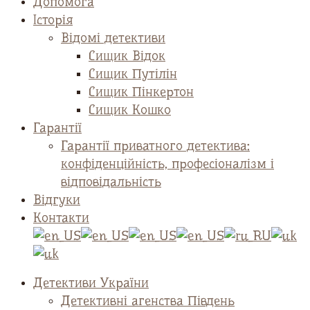
Допомога
Історія
Відомі детективи
Сищик Відок
Сищик Путілін
Сищик Пінкертон
Сищик Кошко
Гарантії
Гарантії приватного детектива:
конфіденційність, професіоналізм і
відповідальність
Відгуки
Контакти
Детективи України
Детективні агенства Південь