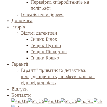
Перевірка співробітників на
поліграфі
Генеалогічне дерево
Допомога
Історія
Відомі детективи
Сищик Відок
Сищик Путілін
Сищик Пінкертон
Сищик Кошко
Гарантії
Гарантії приватного детектива:
конфіденційність, професіоналізм і
відповідальність
Відгуки
Контакти