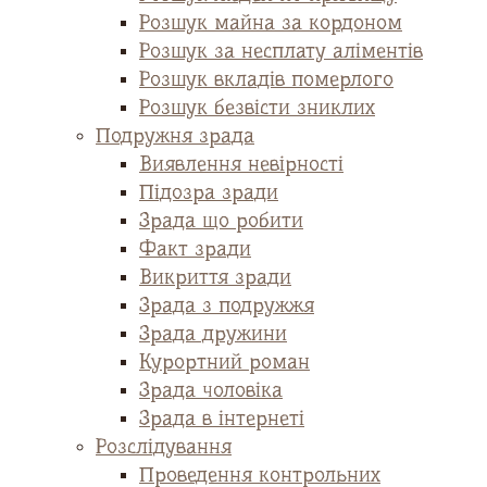
Розшук майна за кордоном
Розшук за несплату аліментів
Розшук вкладів померлого
Розшук безвісти зниклих
Подружня зрада
Виявлення невірності
Підозра зради
Зрада що робити
Факт зради
Викриття зради
Зрада з подружжя
Зрада дружини
Курортний роман
Зрада чоловіка
Зрада в інтернеті
Розслідування
Проведення контрольних