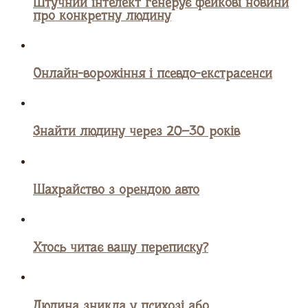
Штучний інтелект генерує фейкові новини
про конкретну людину
Онлайн-ворожіння і псевдо-екстрасенси
Знайти людину через 20–30 років
Шахрайство з орендою авто
Хтось читає вашу переписку?
Людина зникла у психозі або