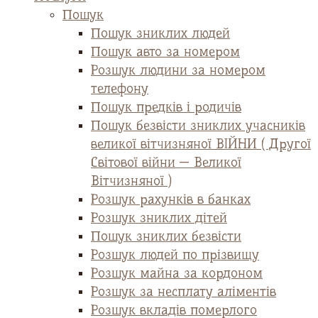
Пошук
Пошук зниклих людей
Пошук авто за номером
Розшук людини за номером
телефону
Пошук предків і родичів
Пошук безвісти зниклих учасників
великої вітчизняної ВІЙНИ ( Другої
Світової війни — Великої
Вітчизняної )
Розшук рахунків в банках
Розшук зниклих дітей
Пошук зниклих безвісти
Розшук людей по прізвищу
Розшук майна за кордоном
Розшук за несплату аліментів
Розшук вкладів померлого