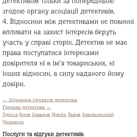
детективом тільки за попередньою
згодою органу асоціації детективів.
4. Відносини між детективами не повинні
впливати на захист інтересів беруть
участь у справі сторін. Детектив не має
права поступатися інтересами
довірителя ні в ім’я товариських, ні
інших відносин, в силу наданого йому
довіри.
←
Зіткнення інтересів детектива
Гонорар детектива
→
Одесса
Киев
Харьков
Днепр
Львов
Хмельницкий
Черкассы
Послуги та відгуки детективів