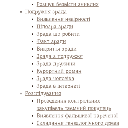
Розшук безвісти зниклих
Подружня зрада
Виявлення невірності
Підозра зради
Зрада що робити
Факт зради
Викриття зради
Зрада з подружжя
Зрада дружини
Курортний роман
Зрада чоловіка
Зрада в інтернеті
Розслідування
Проведення контрольних
закупівель таємний покупець
Виявлення фальшивої нареченої
Складання генеалогічного древа