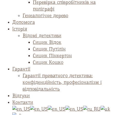
Перевірка співробітників на
поліграфі
Генеалогічне дерево
Допомога
Історія
Відомі детективи
Сищик Відок
Сищик Путілін
Сищик Пінкертон
Сищик Кошко
Гарантії
Гарантії приватного детектива:
конфіденційність, професіоналізм і
відповідальність
Відгуки
Контакти