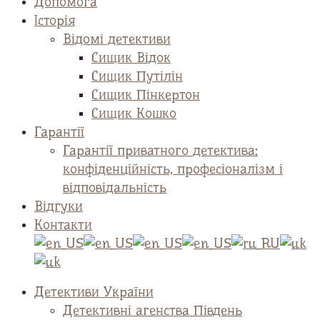
Допомога
Історія
Відомі детективи
Сищик Відок
Сищик Путілін
Сищик Пінкертон
Сищик Кошко
Гарантії
Гарантії приватного детектива:
конфіденційність, професіоналізм і
відповідальність
Відгуки
Контакти
Детективи України
Детективні агенства Південь