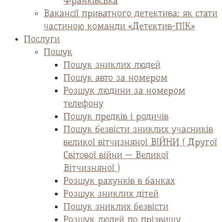
Франківська
Вакансії приватного детектива: як стати
частиною команди «Детектив-ПІК»
Послуги
Пошук
Пошук зниклих людей
Пошук авто за номером
Розшук людини за номером
телефону
Пошук предків і родичів
Пошук безвісти зниклих учасників
великої вітчизняної ВІЙНИ ( Другої
Світової війни — Великої
Вітчизняної )
Розшук рахунків в банках
Розшук зниклих дітей
Пошук зниклих безвісти
Розшук людей по прізвищу