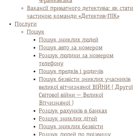
Франківська
Вакансії приватного детектива: як стати
частиною команди «Детектив-ПІК»
Послуги
Пошук
Пошук зниклих людей
Пошук авто за номером
Розшук людини за номером
телефону
Пошук предків і родичів
Пошук безвісти зниклих учасників
великої вітчизняної ВІЙНИ ( Другої
Світової війни — Великої
Вітчизняної )
Розшук рахунків в банках
Розшук зниклих дітей
Пошук зниклих безвісти
Розшук людей по прізвищу