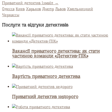
Приватний детектив Ізмаїл
→
Одесса
Киев
Харьков
Днепр
Львов
Хмельницкий
Черкассы
Послуги та відгуки детективів
Вакансії приватного детектива: як стати
частиною команди «Детектив-ПІК»
Вартість приватного детектива
Приватний детектив недорого