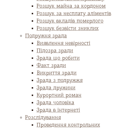
Розшук майна за кордоном
Розшук за несплату аліментів
Розшук вкладів померлого
Розшук безвісти зниклих
Подружня зрада
Виявлення невірності
Підозра зради
Зрада що робити
Факт зради
Викриття зради
Зрада з подружжя
Зрада дружини
Курортний роман
Зрада чоловіка
Зрада в інтернеті
Розслідування
Проведення контрольних