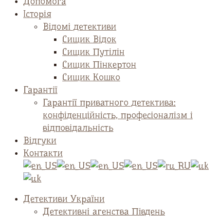
Допомога
Історія
Відомі детективи
Сищик Відок
Сищик Путілін
Сищик Пінкертон
Сищик Кошко
Гарантії
Гарантії приватного детектива:
конфіденційність, професіоналізм і
відповідальність
Відгуки
Контакти
Детективи України
Детективні агенства Південь