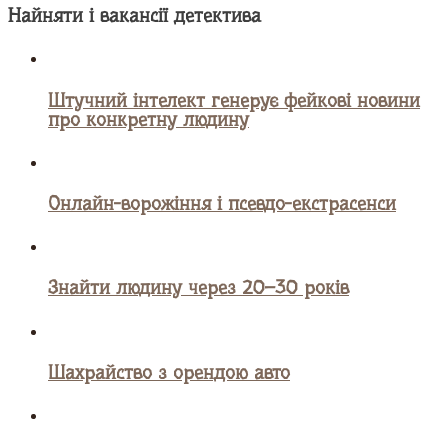
Найняти і вакансії детектива
Штучний інтелект генерує фейкові новини
про конкретну людину
Онлайн-ворожіння і псевдо-екстрасенси
Знайти людину через 20–30 років
Шахрайство з орендою авто