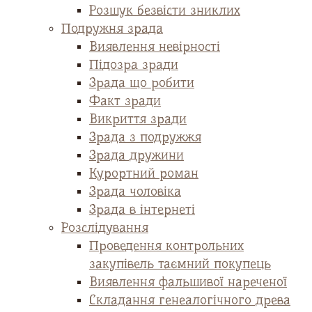
Розшук безвісти зниклих
Подружня зрада
Виявлення невірності
Підозра зради
Зрада що робити
Факт зради
Викриття зради
Зрада з подружжя
Зрада дружини
Курортний роман
Зрада чоловіка
Зрада в інтернеті
Розслідування
Проведення контрольних
закупівель таємний покупець
Виявлення фальшивої нареченої
Складання генеалогічного древа