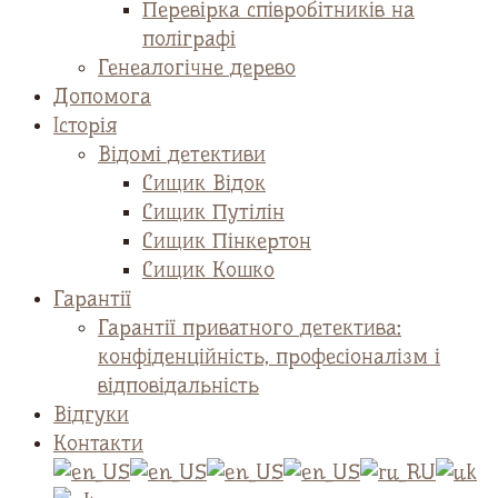
Перевірка співробітників на
поліграфі
Генеалогічне дерево
Допомога
Історія
Відомі детективи
Сищик Відок
Сищик Путілін
Сищик Пінкертон
Сищик Кошко
Гарантії
Гарантії приватного детектива:
конфіденційність, професіоналізм і
відповідальність
Відгуки
Контакти