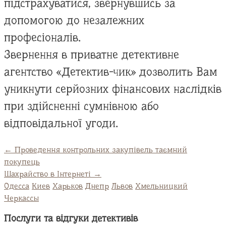
підстрахуватися, звернувшись за
допомогою до незалежних
професіоналів.
Звернення в приватне детективне
агентство «Детектив-чик» дозволить Вам
уникнути серйозних фінансових наслідків
при здійсненні сумнівною або
відповідальної угоди.
←
Проведення контрольних закупівель таємний
покупець
Шахрайство в Інтернеті
→
Одесса
Киев
Харьков
Днепр
Львов
Хмельницкий
Черкассы
Послуги та відгуки детективів