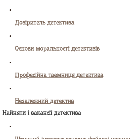
Довіритель детектива
Основи моральності детективів
Професійна таємниця детектива
Незалежний детектив
Найняти і вакансії детектива
Штучний інтелект генерує фейкові новини