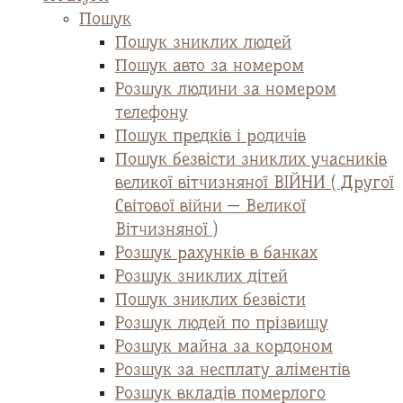
Пошук
Пошук зниклих людей
Пошук авто за номером
Розшук людини за номером
телефону
Пошук предків і родичів
Пошук безвісти зниклих учасників
великої вітчизняної ВІЙНИ ( Другої
Світової війни — Великої
Вітчизняної )
Розшук рахунків в банках
Розшук зниклих дітей
Пошук зниклих безвісти
Розшук людей по прізвищу
Розшук майна за кордоном
Розшук за несплату аліментів
Розшук вкладів померлого