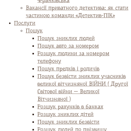
Франківська
Вакансії приватного детектива: як стати
частиною команди «Детектив-ПІК»
Послуги
Пошук
Пошук зниклих людей
Пошук авто за номером
Розшук людини за номером
телефону
Пошук предків і родичів
Пошук безвісти зниклих учасників
великої вітчизняної ВІЙНИ ( Другої
Світової війни — Великої
Вітчизняної )
Розшук рахунків в банках
Розшук зниклих дітей
Пошук зниклих безвісти
Розшук людей по прізвищу