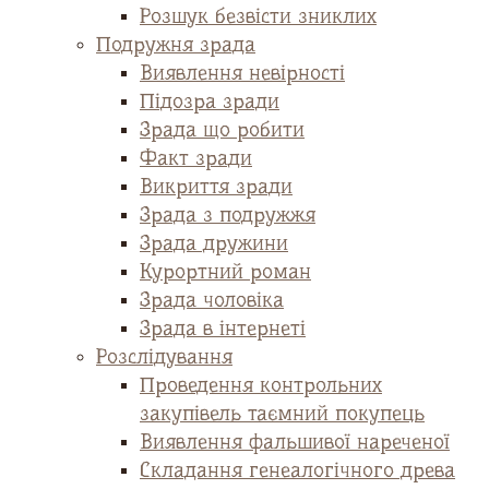
Розшук безвісти зниклих
Подружня зрада
Виявлення невірності
Підозра зради
Зрада що робити
Факт зради
Викриття зради
Зрада з подружжя
Зрада дружини
Курортний роман
Зрада чоловіка
Зрада в інтернеті
Розслідування
Проведення контрольних
закупівель таємний покупець
Виявлення фальшивої нареченої
Складання генеалогічного древа