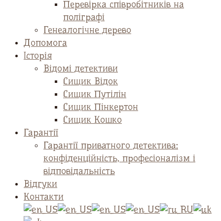
Перевірка співробітників на
поліграфі
Генеалогічне дерево
Допомога
Історія
Відомі детективи
Сищик Відок
Сищик Путілін
Сищик Пінкертон
Сищик Кошко
Гарантії
Гарантії приватного детектива:
конфіденційність, професіоналізм і
відповідальність
Відгуки
Контакти