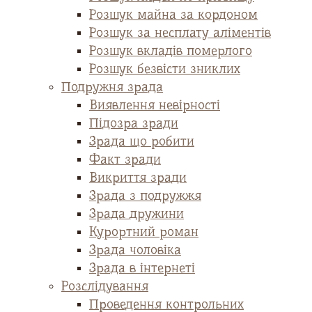
Розшук майна за кордоном
Розшук за несплату аліментів
Розшук вкладів померлого
Розшук безвісти зниклих
Подружня зрада
Виявлення невірності
Підозра зради
Зрада що робити
Факт зради
Викриття зради
Зрада з подружжя
Зрада дружини
Курортний роман
Зрада чоловіка
Зрада в інтернеті
Розслідування
Проведення контрольних