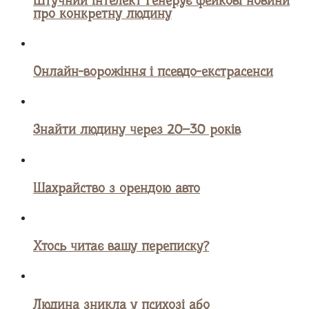
про конкретну людину
Онлайн-ворожіння і псевдо-екстрасенси
Знайти людину через 20–30 років
Шахрайство з орендою авто
Хтось читає вашу переписку?
Людина зникла у психозі або