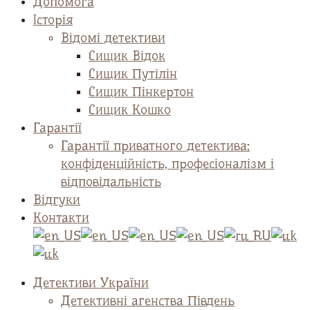
Допомога
Історія
Відомі детективи
Сищик Відок
Сищик Путілін
Сищик Пінкертон
Сищик Кошко
Гарантії
Гарантії приватного детектива:
конфіденційність, професіоналізм і
відповідальність
Відгуки
Контакти
Детективи України
Детективні агенства Південь