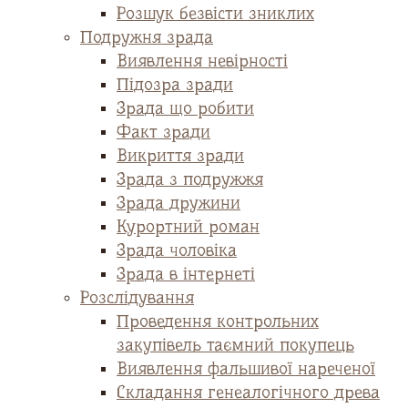
Розшук безвісти зниклих
Подружня зрада
Виявлення невірності
Підозра зради
Зрада що робити
Факт зради
Викриття зради
Зрада з подружжя
Зрада дружини
Курортний роман
Зрада чоловіка
Зрада в інтернеті
Розслідування
Проведення контрольних
закупівель таємний покупець
Виявлення фальшивої нареченої
Складання генеалогічного древа