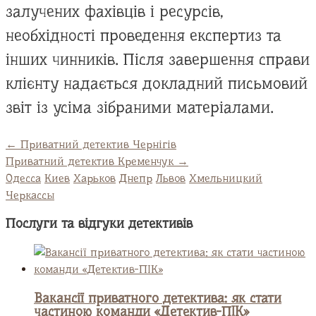
залучених фахівців і ресурсів,
необхідності проведення експертиз та
інших чинників. Після завершення справи
клієнту надається докладний письмовий
звіт із усіма зібраними матеріалами.
←
Приватний детектив Чернігів
Приватний детектив Кременчук
→
Одесса
Киев
Харьков
Днепр
Львов
Хмельницкий
Черкассы
Послуги та відгуки детективів
Вакансії приватного детектива: як стати
частиною команди «Детектив-ПІК»