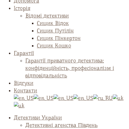
Допомога
Історія
Відомі детективи
Сищик Відок
Сищик Путілін
Сищик Пінкертон
Сищик Кошко
Гарантії
Гарантії приватного детектива:
конфіденційність, професіоналізм і
відповідальність
Відгуки
Контакти
Детективи України
Детективні агенства Південь