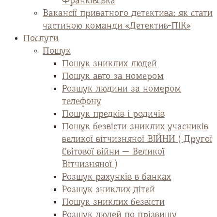
Франківська
Вакансії приватного детектива: як стати
частиною команди «Детектив-ПІК»
Послуги
Пошук
Пошук зниклих людей
Пошук авто за номером
Розшук людини за номером
телефону
Пошук предків і родичів
Пошук безвісти зниклих учасників
великої вітчизняної ВІЙНИ ( Другої
Світової війни — Великої
Вітчизняної )
Розшук рахунків в банках
Розшук зниклих дітей
Пошук зниклих безвісти
Розшук людей по прізвищу