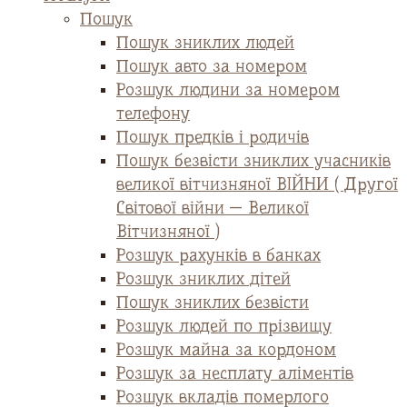
Пошук
Пошук зниклих людей
Пошук авто за номером
Розшук людини за номером
телефону
Пошук предків і родичів
Пошук безвісти зниклих учасників
великої вітчизняної ВІЙНИ ( Другої
Світової війни — Великої
Вітчизняної )
Розшук рахунків в банках
Розшук зниклих дітей
Пошук зниклих безвісти
Розшук людей по прізвищу
Розшук майна за кордоном
Розшук за несплату аліментів
Розшук вкладів померлого