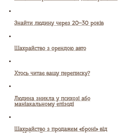
Знайти людину через 20–30 років
Шахрайство з орендою авто
Хтось читає вашу переписку?
Людина зникла у психозі або
маніакальному епізоді
Шахрайство з продажем «броні» від