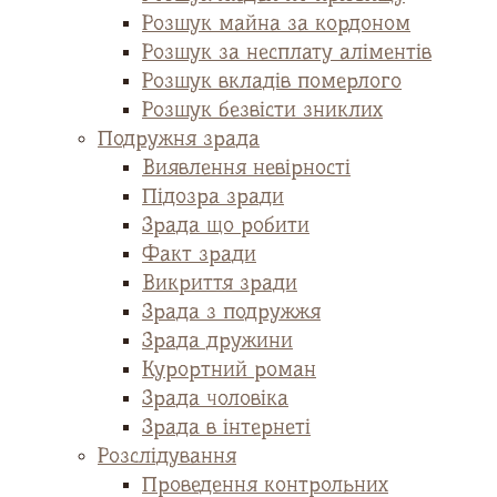
Розшук майна за кордоном
Розшук за несплату аліментів
Розшук вкладів померлого
Розшук безвісти зниклих
Подружня зрада
Виявлення невірності
Підозра зради
Зрада що робити
Факт зради
Викриття зради
Зрада з подружжя
Зрада дружини
Курортний роман
Зрада чоловіка
Зрада в інтернеті
Розслідування
Проведення контрольних