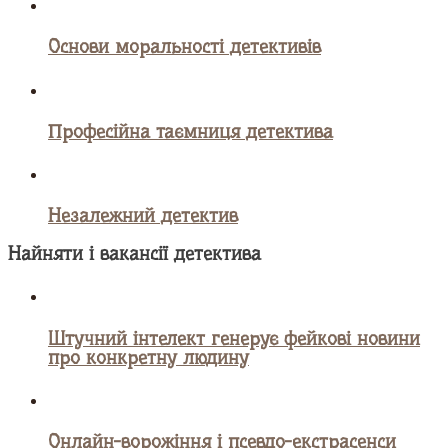
Основи моральності детективів
Професійна таємниця детектива
Незалежний детектив
Найняти і вакансії детектива
Штучний інтелект генерує фейкові новини
про конкретну людину
Онлайн-ворожіння і псевдо-екстрасенси