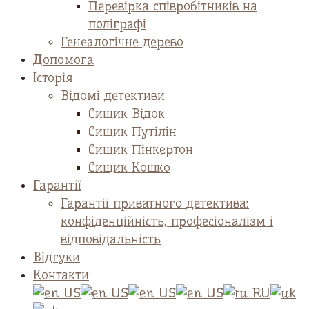
Перевірка співробітників на
поліграфі
Генеалогічне дерево
Допомога
Історія
Відомі детективи
Сищик Відок
Сищик Путілін
Сищик Пінкертон
Сищик Кошко
Гарантії
Гарантії приватного детектива:
конфіденційність, професіоналізм і
відповідальність
Відгуки
Контакти