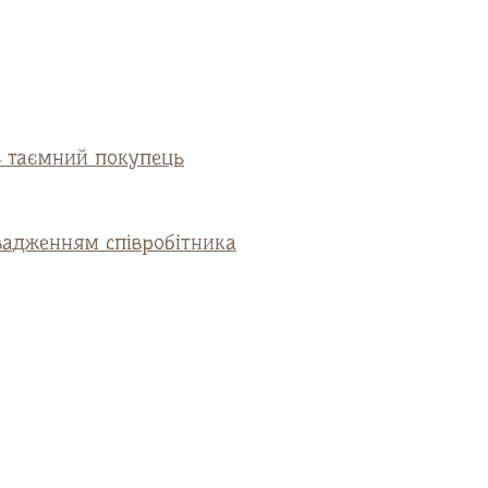
ь таємний покупець
вадженням співробітника