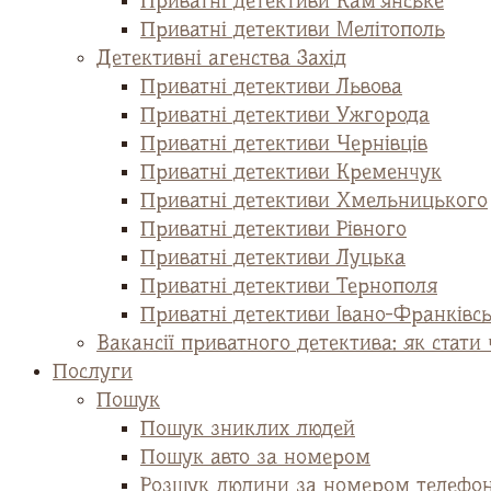
Приватні детективи Кам’янське
Приватні детективи Мелітополь
Детективні агенства Захід
Приватні детективи Львова
Приватні детективи Ужгорода
Приватні детективи Чернівців
Приватні детективи Кременчук
Приватні детективи Хмельницького
Приватні детективи Рівного
Приватні детективи Луцька
Приватні детективи Тернополя
Приватні детективи Івано-Франківс
Вакансії приватного детектива: як стат
Послуги
Пошук
Пошук зниклих людей
Пошук авто за номером
Розшук людини за номером телефо