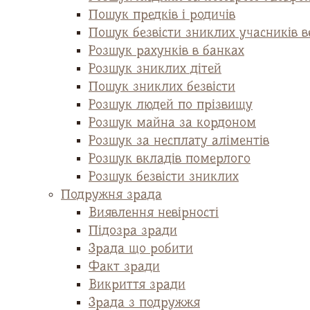
Пошук предків і родичів
Пошук безвісти зниклих учасників ве
Розшук рахунків в банках
Розшук зниклих дітей
Пошук зниклих безвісти
Розшук людей по прізвищу
Розшук майна за кордоном
Розшук за несплату аліментів
Розшук вкладів померлого
Розшук безвісти зниклих
Подружня зрада
Виявлення невірності
Підозра зради
Зрада що робити
Факт зради
Викриття зради
Зрада з подружжя