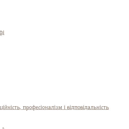
фі
ійність, професіоналізм і відповідальність