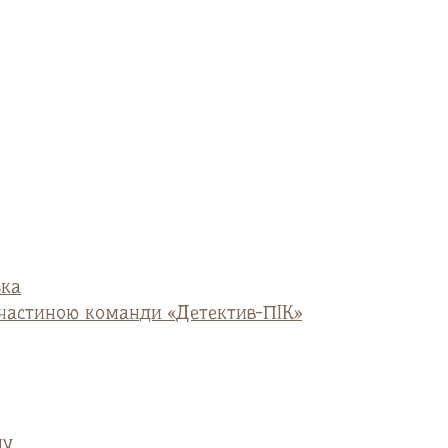
ька
и частиною команди «Детектив-ПІК»
ну