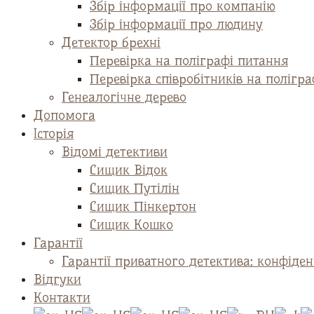
Збір інформації про компанію
Збір інформації про людину
Детектор брехні
Перевірка на поліграфі питання
Перевірка співробітників на полігра
Генеалогічне дерево
Допомога
Історія
Відомі детективи
Сищик Відок
Сищик Путілін
Сищик Пінкертон
Сищик Кошко
Гарантії
Гарантії приватного детектива: конфіденц
Відгуки
Контакти