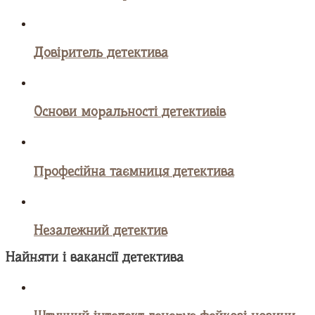
Довіритель детектива
Основи моральності детективів
Професійна таємниця детектива
Незалежний детектив
Найняти і вакансії детектива
Штучний інтелект генерує фейкові новини