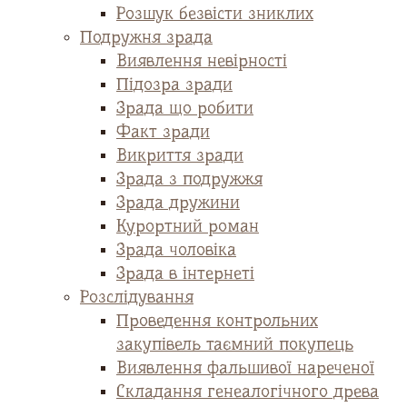
Розшук безвісти зниклих
Подружня зрада
Виявлення невірності
Підозра зради
Зрада що робити
Факт зради
Викриття зради
Зрада з подружжя
Зрада дружини
Курортний роман
Зрада чоловіка
Зрада в інтернеті
Розслідування
Проведення контрольних
закупівель таємний покупець
Виявлення фальшивої нареченої
Складання генеалогічного древа