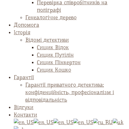
Перевірка співробітників на
поліграфі
Генеалогічне дерево
Допомога
Історія
Відомі детективи
Сищик Відок
Сищик Путілін
Сищик Пінкертон
Сищик Кошко
Гарантії
Гарантії приватного детектива:
конфіденційність, професіоналізм і
відповідальність
Відгуки
Контакти