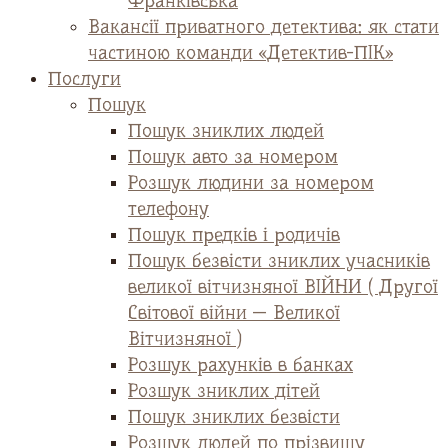
Франківська
Вакансії приватного детектива: як стати
частиною команди «Детектив-ПІК»
Послуги
Пошук
Пошук зниклих людей
Пошук авто за номером
Розшук людини за номером
телефону
Пошук предків і родичів
Пошук безвісти зниклих учасників
великої вітчизняної ВІЙНИ ( Другої
Світової війни — Великої
Вітчизняної )
Розшук рахунків в банках
Розшук зниклих дітей
Пошук зниклих безвісти
Розшук людей по прізвищу