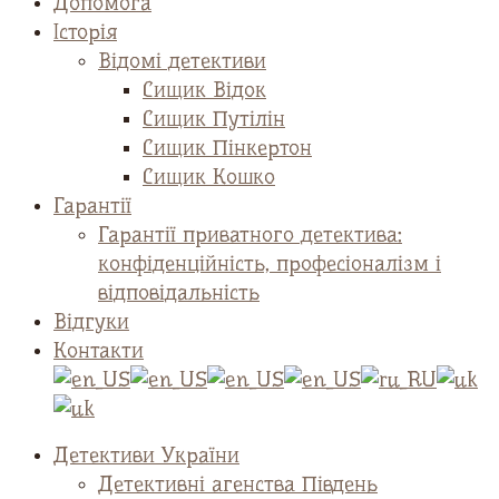
Допомога
Історія
Відомі детективи
Сищик Відок
Сищик Путілін
Сищик Пінкертон
Сищик Кошко
Гарантії
Гарантії приватного детектива:
конфіденційність, професіоналізм і
відповідальність
Відгуки
Контакти
Детективи України
Детективні агенства Південь