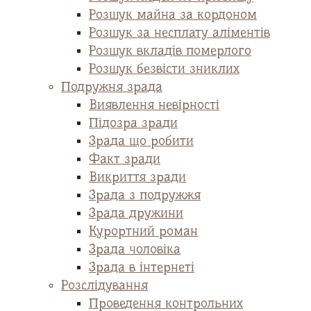
Розшук майна за кордоном
Розшук за несплату аліментів
Розшук вкладів померлого
Розшук безвісти зниклих
Подружня зрада
Виявлення невірності
Підозра зради
Зрада що робити
Факт зради
Викриття зради
Зрада з подружжя
Зрада дружини
Курортний роман
Зрада чоловіка
Зрада в інтернеті
Розслідування
Проведення контрольних