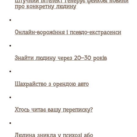
про конкретну людину
Онлайн-ворожіння і псевдо-екстрасенси
Знайти людину через 20–30 років
Шахрайство з орендою авто
Хтось читає вашу переписку?
Людина зникла у психозі або