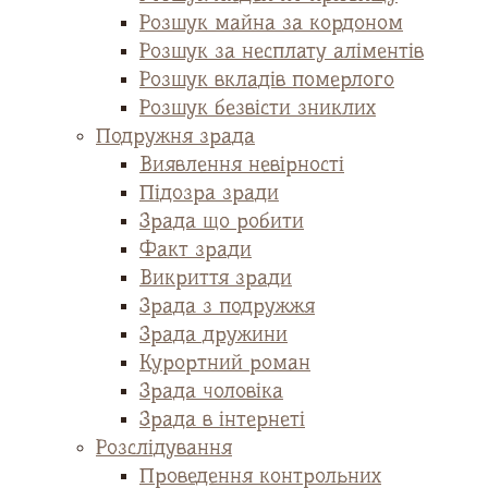
Розшук майна за кордоном
Розшук за несплату аліментів
Розшук вкладів померлого
Розшук безвісти зниклих
Подружня зрада
Виявлення невірності
Підозра зради
Зрада що робити
Факт зради
Викриття зради
Зрада з подружжя
Зрада дружини
Курортний роман
Зрада чоловіка
Зрада в інтернеті
Розслідування
Проведення контрольних