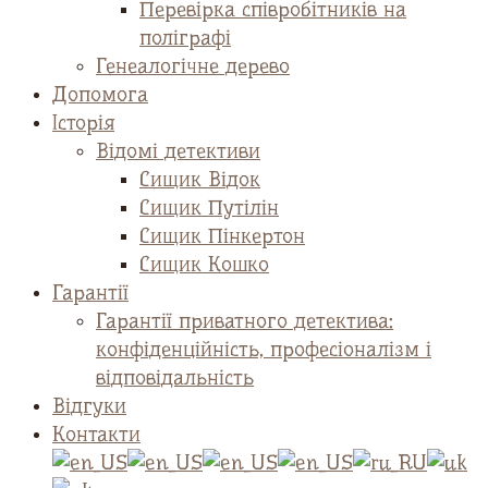
Перевірка співробітників на
поліграфі
Генеалогічне дерево
Допомога
Історія
Відомі детективи
Сищик Відок
Сищик Путілін
Сищик Пінкертон
Сищик Кошко
Гарантії
Гарантії приватного детектива:
конфіденційність, професіоналізм і
відповідальність
Відгуки
Контакти