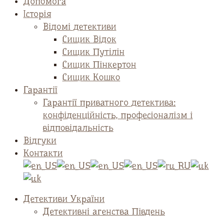
Допомога
Історія
Відомі детективи
Сищик Відок
Сищик Путілін
Сищик Пінкертон
Сищик Кошко
Гарантії
Гарантії приватного детектива:
конфіденційність, професіоналізм і
відповідальність
Відгуки
Контакти
Детективи України
Детективні агенства Південь