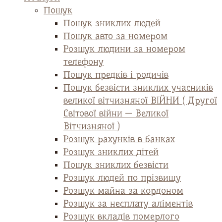
Пошук
Пошук зниклих людей
Пошук авто за номером
Розшук людини за номером
телефону
Пошук предків і родичів
Пошук безвісти зниклих учасників
великої вітчизняної ВІЙНИ ( Другої
Світової війни — Великої
Вітчизняної )
Розшук рахунків в банках
Розшук зниклих дітей
Пошук зниклих безвісти
Розшук людей по прізвищу
Розшук майна за кордоном
Розшук за несплату аліментів
Розшук вкладів померлого