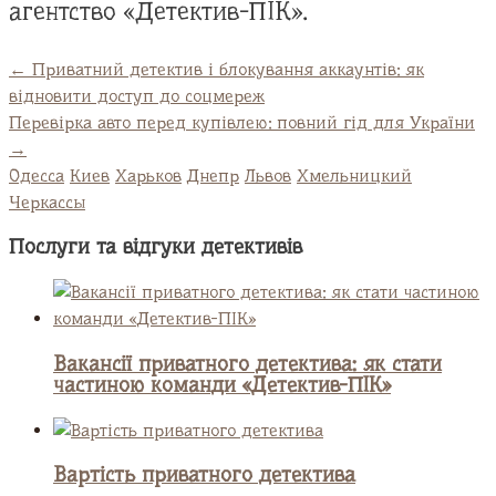
агентство «Детектив-ПІК».
←
Приватний детектив і блокування аккаунтів: як
відновити доступ до соцмереж
Перевірка авто перед купівлею: повний гід для України
→
Одесса
Киев
Харьков
Днепр
Львов
Хмельницкий
Черкассы
Послуги та відгуки детективів
Вакансії приватного детектива: як стати
частиною команди «Детектив-ПІК»
UA
EN
RU
Вартість приватного детектива