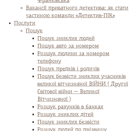
Франківська
Вакансії приватного детектива: як стати
частиною команди «Детектив-ПІК»
Послуги
Пошук
Пошук зниклих людей
Пошук авто за номером
Розшук людини за номером
телефону
Пошук предків і родичів
Пошук безвісти зниклих учасників
великої вітчизняної ВІЙНИ ( Другої
Світової війни — Великої
Вітчизняної )
Розшук рахунків в банках
Розшук зниклих дітей
Пошук зниклих безвісти
Розшук людей по прізвищу