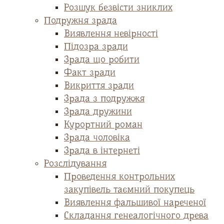
Розшук безвісти зниклих
Подружня зрада
Виявлення невірності
Підозра зради
Зрада що робити
Факт зради
Викриття зради
Зрада з подружжя
Зрада дружини
Курортний роман
Зрада чоловіка
Зрада в інтернеті
Розслідування
Проведення контрольних
закупівель таємний покупець
Виявлення фальшивої нареченої
Складання генеалогічного древа